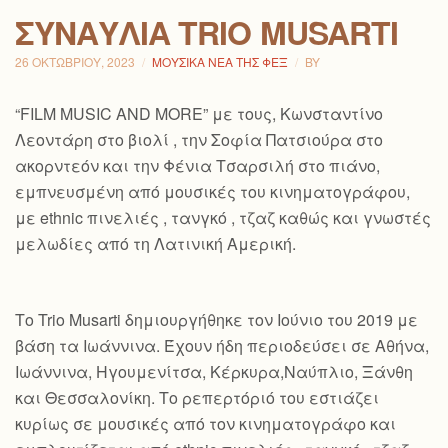
ΣΥΝΑΥΛΊΑ TRIO MUSARTI
26 ΟΚΤΩΒΡΊΟΥ, 2023
ΜΟΥΣΙΚΆ ΝΈΑ ΤΗΣ ΦΕΞ
BY
“FILM MUSIC AND MORE” με τους, Κωνσταντίνο
Λεοντάρη στο βιολί , την Σοφία Πατσιούρα στο
ακορντεόν και την Φένια Τσαρσιλή στο πιάνο,
εμπνευσμένη από μουσικές του κινηματογράφου,
με ethnic πινελιές , τανγκό , τζαζ καθώς και γνωστές
μελωδίες από τη Λατινική Αμερική.
Το Trio Musarti δημιουργήθηκε τον Ιούνιο του 2019 με
βάση τα Ιωάννινα. Έχουν ήδη περιοδεύσει σε Αθήνα,
Ιωάννινα, Ηγουμενίτσα, Κέρκυρα,Ναύπλιο, Ξάνθη
και Θεσσαλονίκη. Το ρεπερτόριό του εστιάζει
κυρίως σε μουσικές από τον κινηματογράφο και