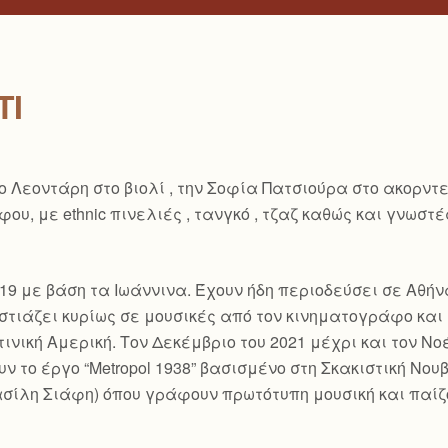
TI
 Λεοντάρη στο βιολί , την Σοφία Πατσιούρα στο ακορντε
υ, με ethnic πινελιές , τανγκό , τζαζ καθώς και γνωστέ
υ 2019 με βάση τα Ιωάννινα. Έχουν ήδη περιοδεύσει σε Αθ
τιάζει κυρίως σε μουσικές από τον κινηματογράφο και ε
ινική Αμερική. Τον Δεκέμβριο του 2021 μέχρι και τον Νο
 το έργο “Metropol 1938” βασισμένο στη Σκακιστική Νο
ίλη Σιάφη) όπου γράφουν πρωτότυπη μουσική και παίζο