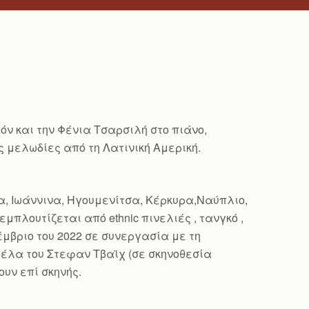
όν και την Φένια Τσαρσιλή στο πιάνο,
ς μελωδίες από τη Λατινική Αμερική.
ήνα, Ιωάννινα, Ηγουμενίτσα, Κέρκυρα,Ναύπλιο,
μπλουτίζεται από ethnic πινελιές , τανγκό ,
έμβριο του 2022 σε συνεργασία με τη
υβέλα του Στεφαν Τβαϊχ (σε σκηνοθεσία
υν επί σκηνής.