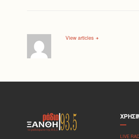
View articles
ΧΡΉΣΙ
LIVE RA