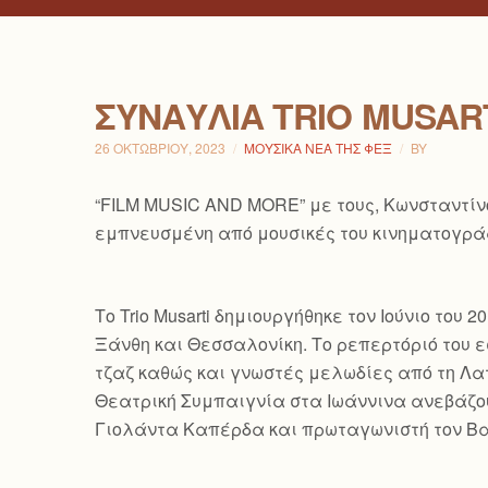
ΣΥΝΑΥΛΊΑ TRIO MUSAR
26 ΟΚΤΩΒΡΊΟΥ, 2023
ΜΟΥΣΙΚΆ ΝΈΑ ΤΗΣ ΦΕΞ
BY
“FILM MUSIC AND MORE” με τους, Κωνσταντίνο
εμπνευσμένη από μουσικές του κινηματογράφο
Το Trio Musarti δημιουργήθηκε τον Ιούνιο το
Ξάνθη και Θεσσαλονίκη. Το ρεπερτόριό του εσ
τζαζ καθώς και γνωστές μελωδίες από τη Λατ
Θεατρική Συμπαιγνία στα Ιωάννινα ανεβάζουν
Γιολάντα Καπέρδα και πρωταγωνιστή τον Βασ