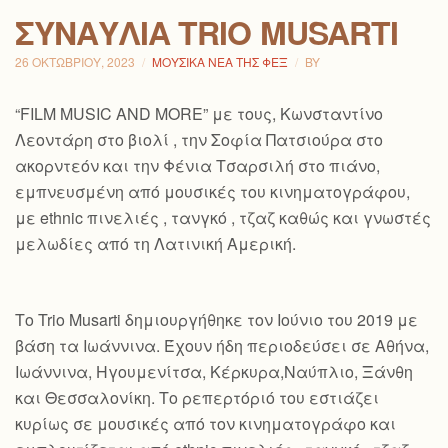
ΣΥΝΑΥΛΊΑ TRIO MUSARTI
26 ΟΚΤΩΒΡΊΟΥ, 2023
ΜΟΥΣΙΚΆ ΝΈΑ ΤΗΣ ΦΕΞ
BY
“FILM MUSIC AND MORE” με τους, Κωνσταντίνο
Λεοντάρη στο βιολί , την Σοφία Πατσιούρα στο
ακορντεόν και την Φένια Τσαρσιλή στο πιάνο,
εμπνευσμένη από μουσικές του κινηματογράφου,
με ethnic πινελιές , τανγκό , τζαζ καθώς και γνωστές
μελωδίες από τη Λατινική Αμερική.
Το Trio Musarti δημιουργήθηκε τον Ιούνιο του 2019 με
βάση τα Ιωάννινα. Έχουν ήδη περιοδεύσει σε Αθήνα,
Ιωάννινα, Ηγουμενίτσα, Κέρκυρα,Ναύπλιο, Ξάνθη
και Θεσσαλονίκη. Το ρεπερτόριό του εστιάζει
κυρίως σε μουσικές από τον κινηματογράφο και