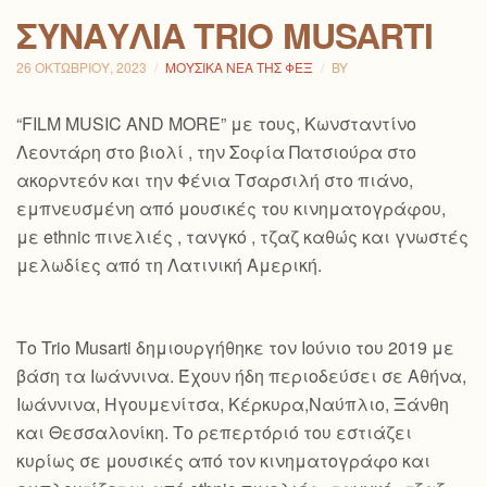
ΣΥΝΑΥΛΊΑ TRIO MUSARTI
26 ΟΚΤΩΒΡΊΟΥ, 2023
ΜΟΥΣΙΚΆ ΝΈΑ ΤΗΣ ΦΕΞ
BY
“FILM MUSIC AND MORE” με τους, Κωνσταντίνο
Λεοντάρη στο βιολί , την Σοφία Πατσιούρα στο
ακορντεόν και την Φένια Τσαρσιλή στο πιάνο,
εμπνευσμένη από μουσικές του κινηματογράφου,
με ethnic πινελιές , τανγκό , τζαζ καθώς και γνωστές
μελωδίες από τη Λατινική Αμερική.
Το Trio Musarti δημιουργήθηκε τον Ιούνιο του 2019 με
βάση τα Ιωάννινα. Έχουν ήδη περιοδεύσει σε Αθήνα,
Ιωάννινα, Ηγουμενίτσα, Κέρκυρα,Ναύπλιο, Ξάνθη
και Θεσσαλονίκη. Το ρεπερτόριό του εστιάζει
κυρίως σε μουσικές από τον κινηματογράφο και