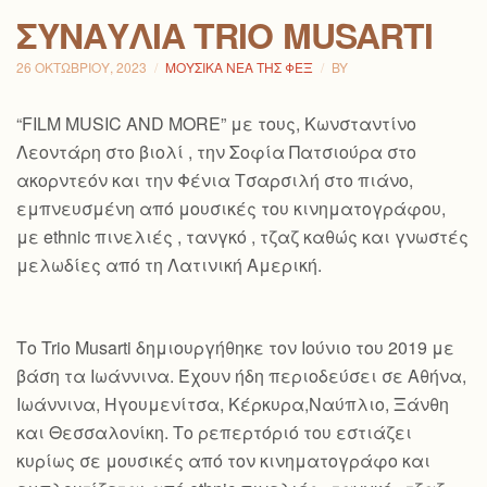
ΣΥΝΑΥΛΊΑ TRIO MUSARTI
26 ΟΚΤΩΒΡΊΟΥ, 2023
ΜΟΥΣΙΚΆ ΝΈΑ ΤΗΣ ΦΕΞ
BY
“FILM MUSIC AND MORE” με τους, Κωνσταντίνο
Λεοντάρη στο βιολί , την Σοφία Πατσιούρα στο
ακορντεόν και την Φένια Τσαρσιλή στο πιάνο,
εμπνευσμένη από μουσικές του κινηματογράφου,
με ethnic πινελιές , τανγκό , τζαζ καθώς και γνωστές
μελωδίες από τη Λατινική Αμερική.
Το Trio Musarti δημιουργήθηκε τον Ιούνιο του 2019 με
βάση τα Ιωάννινα. Έχουν ήδη περιοδεύσει σε Αθήνα,
Ιωάννινα, Ηγουμενίτσα, Κέρκυρα,Ναύπλιο, Ξάνθη
και Θεσσαλονίκη. Το ρεπερτόριό του εστιάζει
κυρίως σε μουσικές από τον κινηματογράφο και