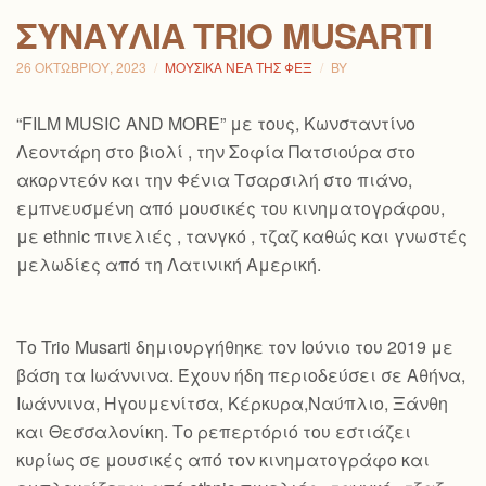
ΣΥΝΑΥΛΊΑ TRIO MUSARTI
26 ΟΚΤΩΒΡΊΟΥ, 2023
ΜΟΥΣΙΚΆ ΝΈΑ ΤΗΣ ΦΕΞ
BY
“FILM MUSIC AND MORE” με τους, Κωνσταντίνο
Λεοντάρη στο βιολί , την Σοφία Πατσιούρα στο
ακορντεόν και την Φένια Τσαρσιλή στο πιάνο,
εμπνευσμένη από μουσικές του κινηματογράφου,
με ethnic πινελιές , τανγκό , τζαζ καθώς και γνωστές
μελωδίες από τη Λατινική Αμερική.
Το Trio Musarti δημιουργήθηκε τον Ιούνιο του 2019 με
βάση τα Ιωάννινα. Έχουν ήδη περιοδεύσει σε Αθήνα,
Ιωάννινα, Ηγουμενίτσα, Κέρκυρα,Ναύπλιο, Ξάνθη
και Θεσσαλονίκη. Το ρεπερτόριό του εστιάζει
κυρίως σε μουσικές από τον κινηματογράφο και