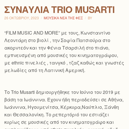
ΣΥΝΑΥΛΊΑ TRIO MUSARTI
26 ΟΚΤΩΒΡΊΟΥ, 2023
ΜΟΥΣΙΚΆ ΝΈΑ ΤΗΣ ΦΕΞ
BY
“FILM MUSIC AND MORE” με τους, Κωνσταντίνο
Λεοντάρη στο βιολί , την Σοφία Πατσιούρα στο
ακορντεόν και την Φένια Τσαρσιλή στο πιάνο,
εμπνευσμένη από μουσικές του κινηματογράφου,
με ethnic πινελιές , τανγκό , τζαζ καθώς και γνωστές
μελωδίες από τη Λατινική Αμερική.
Το Trio Musarti δημιουργήθηκε τον Ιούνιο του 2019 με
βάση τα Ιωάννινα. Έχουν ήδη περιοδεύσει σε Αθήνα,
Ιωάννινα, Ηγουμενίτσα, Κέρκυρα,Ναύπλιο, Ξάνθη
και Θεσσαλονίκη. Το ρεπερτόριό του εστιάζει
κυρίως σε μουσικές από τον κινηματογράφο και