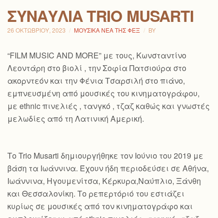
ΣΥΝΑΥΛΊΑ TRIO MUSARTI
26 ΟΚΤΩΒΡΊΟΥ, 2023
ΜΟΥΣΙΚΆ ΝΈΑ ΤΗΣ ΦΕΞ
BY
“FILM MUSIC AND MORE” με τους, Κωνσταντίνο
Λεοντάρη στο βιολί , την Σοφία Πατσιούρα στο
ακορντεόν και την Φένια Τσαρσιλή στο πιάνο,
εμπνευσμένη από μουσικές του κινηματογράφου,
με ethnic πινελιές , τανγκό , τζαζ καθώς και γνωστές
μελωδίες από τη Λατινική Αμερική.
Το Trio Musarti δημιουργήθηκε τον Ιούνιο του 2019 με
βάση τα Ιωάννινα. Έχουν ήδη περιοδεύσει σε Αθήνα,
Ιωάννινα, Ηγουμενίτσα, Κέρκυρα,Ναύπλιο, Ξάνθη
και Θεσσαλονίκη. Το ρεπερτόριό του εστιάζει
κυρίως σε μουσικές από τον κινηματογράφο και