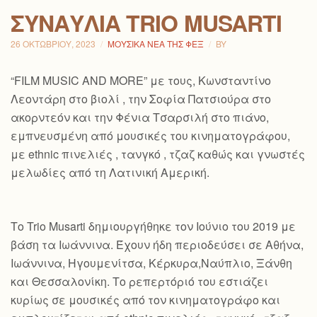
ΣΥΝΑΥΛΊΑ TRIO MUSARTI
26 ΟΚΤΩΒΡΊΟΥ, 2023
ΜΟΥΣΙΚΆ ΝΈΑ ΤΗΣ ΦΕΞ
BY
“FILM MUSIC AND MORE” με τους, Κωνσταντίνο
Λεοντάρη στο βιολί , την Σοφία Πατσιούρα στο
ακορντεόν και την Φένια Τσαρσιλή στο πιάνο,
εμπνευσμένη από μουσικές του κινηματογράφου,
με ethnic πινελιές , τανγκό , τζαζ καθώς και γνωστές
μελωδίες από τη Λατινική Αμερική.
Το Trio Musarti δημιουργήθηκε τον Ιούνιο του 2019 με
βάση τα Ιωάννινα. Έχουν ήδη περιοδεύσει σε Αθήνα,
Ιωάννινα, Ηγουμενίτσα, Κέρκυρα,Ναύπλιο, Ξάνθη
και Θεσσαλονίκη. Το ρεπερτόριό του εστιάζει
κυρίως σε μουσικές από τον κινηματογράφο και