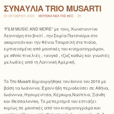
ΣΥΝΑΥΛΊΑ TRIO MUSARTI
26 ΟΚΤΩΒΡΊΟΥ, 2023
ΜΟΥΣΙΚΆ ΝΈΑ ΤΗΣ ΦΕΞ
BY
“FILM MUSIC AND MORE” με τους, Κωνσταντίνο
Λεοντάρη στο βιολί , την Σοφία Πατσιούρα στο
ακορντεόν και την Φένια Τσαρσιλή στο πιάνο,
εμπνευσμένη από μουσικές του κινηματογράφου,
με ethnic πινελιές , τανγκό , τζαζ καθώς και γνωστές
μελωδίες από τη Λατινική Αμερική.
Το Trio Musarti δημιουργήθηκε τον Ιούνιο του 2019 με
βάση τα Ιωάννινα. Έχουν ήδη περιοδεύσει σε Αθήνα,
Ιωάννινα, Ηγουμενίτσα, Κέρκυρα,Ναύπλιο, Ξάνθη
και Θεσσαλονίκη. Το ρεπερτόριό του εστιάζει
κυρίως σε μουσικές από τον κινηματογράφο και