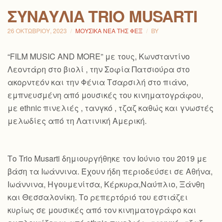
ΣΥΝΑΥΛΊΑ TRIO MUSARTI
26 ΟΚΤΩΒΡΊΟΥ, 2023
ΜΟΥΣΙΚΆ ΝΈΑ ΤΗΣ ΦΕΞ
BY
“FILM MUSIC AND MORE” με τους, Κωνσταντίνο
Λεοντάρη στο βιολί , την Σοφία Πατσιούρα στο
ακορντεόν και την Φένια Τσαρσιλή στο πιάνο,
εμπνευσμένη από μουσικές του κινηματογράφου,
με ethnic πινελιές , τανγκό , τζαζ καθώς και γνωστές
μελωδίες από τη Λατινική Αμερική.
Το Trio Musarti δημιουργήθηκε τον Ιούνιο του 2019 με
βάση τα Ιωάννινα. Έχουν ήδη περιοδεύσει σε Αθήνα,
Ιωάννινα, Ηγουμενίτσα, Κέρκυρα,Ναύπλιο, Ξάνθη
και Θεσσαλονίκη. Το ρεπερτόριό του εστιάζει
κυρίως σε μουσικές από τον κινηματογράφο και