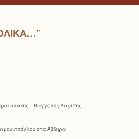
ΟΛΙΚΆ…”
Παραουλάκης – Βαγγέλης Καρίπης
ό Παμουκτσόγλου στα Άβδηρα