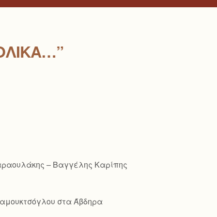
ΟΛΙΚΆ…”
Παραουλάκης – Βαγγέλης Καρίπης
ό Παμουκτσόγλου στα Άβδηρα