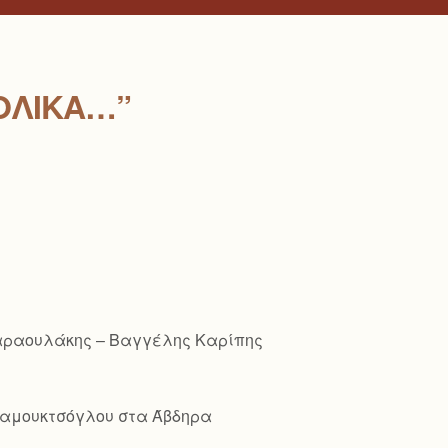
ΟΛΙΚΆ…”
Παραουλάκης – Βαγγέλης Καρίπης
ό Παμουκτσόγλου στα Άβδηρα