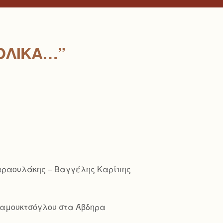
ΟΛΙΚΆ…”
Παραουλάκης – Βαγγέλης Καρίπης
ό Παμουκτσόγλου στα Άβδηρα