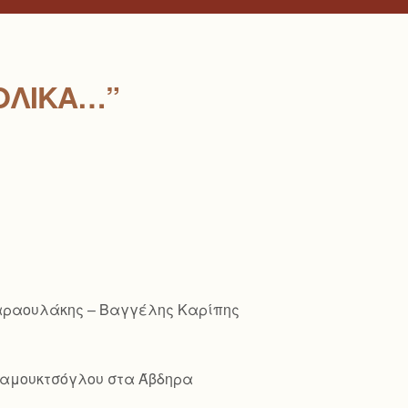
ΟΛΙΚΆ…”
Παραουλάκης – Βαγγέλης Καρίπης
ό Παμουκτσόγλου στα Άβδηρα