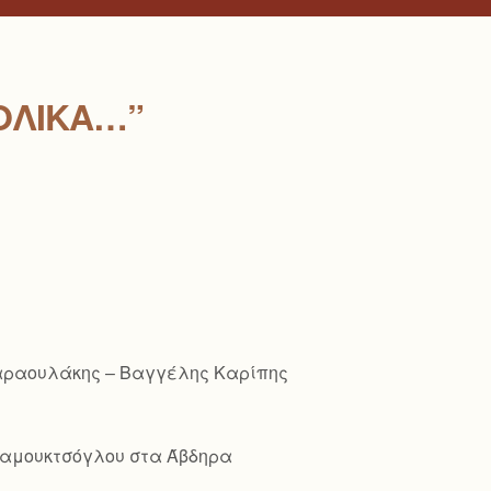
ΟΛΙΚΆ…”
Παραουλάκης – Βαγγέλης Καρίπης
ό Παμουκτσόγλου στα Άβδηρα