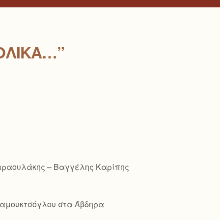
ΟΛΙΚΆ…”
Παραουλάκης – Βαγγέλης Καρίπης
ό Παμουκτσόγλου στα Άβδηρα