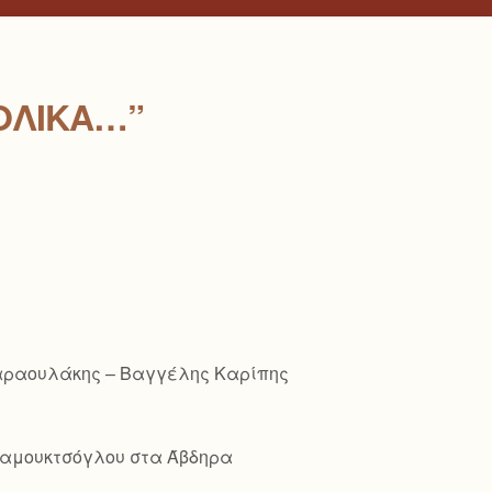
ΟΛΙΚΆ…”
Παραουλάκης – Βαγγέλης Καρίπης
ό Παμουκτσόγλου στα Άβδηρα