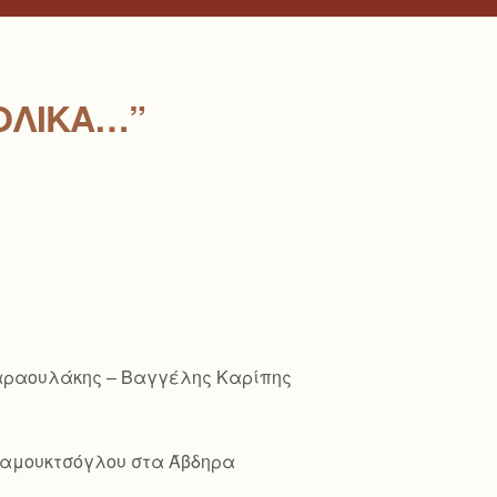
ΟΛΙΚΆ…”
Παραουλάκης – Βαγγέλης Καρίπης
ό Παμουκτσόγλου στα Άβδηρα