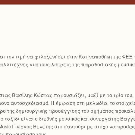
ι την τιμή να φιλοξενήσει στην Καπναποθήκη της ΦΕΞ το 
ς καλλιτέχνες για τους λάτρεις της παραδοσιακής μουσ
ας Βασίλης Κώστας παρουσιάζει, μαζί με το τρίο του, 
ονο αυτοσχεδιασμό. Η έμφαση στη μελωδία, το στοιχείο
ντρο της δημιουργικής προσέγγισης του σχήματος προκαλ
το ταξίδι είναι ο διεθνής μουσικός και συνεργάτης Βαγ
 Music Γιώργος Βενέτης στο σαντούρι με στόχο να προσφ
ην παρουσίαση τους.