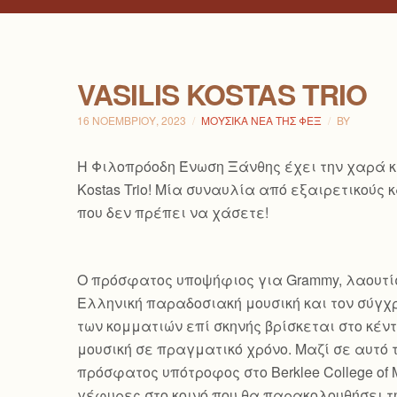
VASILIS KOSTAS TRIO
16 ΝΟΕΜΒΡΊΟΥ, 2023
ΜΟΥΣΙΚΆ ΝΈΑ ΤΗΣ ΦΕΞ
BY
H Φιλοπρόοδη Ένωση Ξάνθης έχει την χαρά κα
Kostas Trio! Μία συναυλία από εξαιρετικού
που δεν πρέπει να χάσετε!
Ο πρόσφατος υποψήφιος για Grammy, λαουτίστ
Ελληνική παραδοσιακή μουσική και τον
σύγχρ
των κομματιών επί σκηνής βρίσκεται στο κέ
μουσική σε πραγματικό χρόνο. Μαζί σε αυτό 
πρόσφατος υπότροφος στο Berklee College of
γέφυρες στο κοινό που θα παρακολουθήσει τ