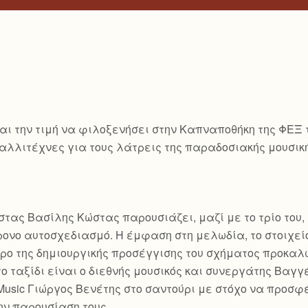
ι την τιμή να φιλοξενήσει στην Καπναποθήκη της ΦΕΞ το 
ς καλλιτέχνες για τους λάτρεις της παραδοσιακής μουσ
ας Βασίλης Κώστας παρουσιάζει, μαζί με το τρίο του, 
ονο αυτοσχεδιασμό. Η έμφαση στη μελωδία, το στοιχείο
ντρο της δημιουργικής προσέγγισης του σχήματος προκαλ
το ταξίδι είναι ο διεθνής μουσικός και συνεργάτης Βαγ
 Music Γιώργος Βενέτης στο σαντούρι με στόχο να προσφ
ην παρουσίαση τους.