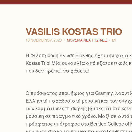
VASILIS KOSTAS TRIO
16 ΝΟΕΜΒΡΊΟΥ, 2023
ΜΟΥΣΙΚΆ ΝΈΑ ΤΗΣ ΦΕΞ
BY
H Φιλοπρόοδη Ένωση Ξάνθης έχει την χαρά κα
Kostas Trio! Μία συναυλία από εξαιρετικού
που δεν πρέπει να χάσετε!
Ο πρόσφατος υποψήφιος για Grammy, λαουτίστ
Ελληνική παραδοσιακή μουσική και τον
σύγχρ
των κομματιών επί σκηνής βρίσκεται στο κέ
μουσική σε πραγματικό χρόνο. Μαζί σε αυτό 
πρόσφατος υπότροφος στο Berklee College of
γέφυρες στο κοινό που θα παρακολουθήσει τ