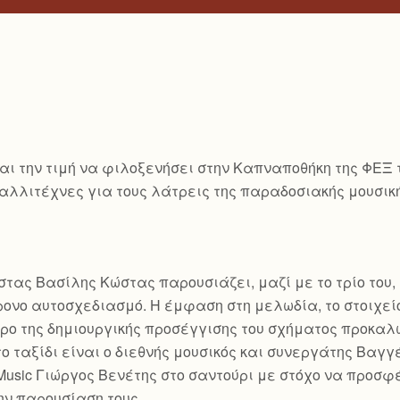
ι την τιμή να φιλοξενήσει στην Καπναποθήκη της ΦΕΞ το 
ς καλλιτέχνες για τους λάτρεις της παραδοσιακής μουσ
ας Βασίλης Κώστας παρουσιάζει, μαζί με το τρίο του, 
ονο αυτοσχεδιασμό. Η έμφαση στη μελωδία, το στοιχείο
ντρο της δημιουργικής προσέγγισης του σχήματος προκαλ
το ταξίδι είναι ο διεθνής μουσικός και συνεργάτης Βαγ
 Music Γιώργος Βενέτης στο σαντούρι με στόχο να προσφ
ην παρουσίαση τους.