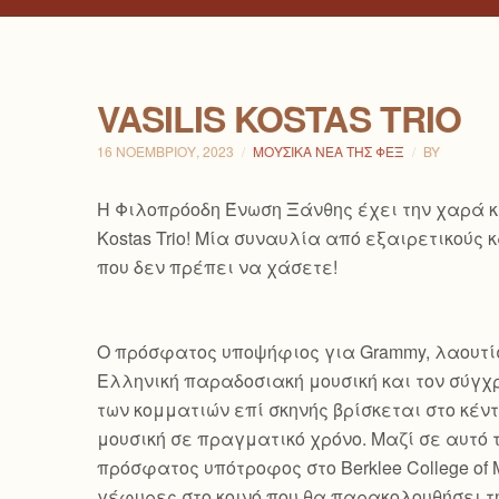
VASILIS KOSTAS TRIO
16 ΝΟΕΜΒΡΊΟΥ, 2023
ΜΟΥΣΙΚΆ ΝΈΑ ΤΗΣ ΦΕΞ
BY
H Φιλοπρόοδη Ένωση Ξάνθης έχει την χαρά κα
Kostas Trio! Μία συναυλία από εξαιρετικού
που δεν πρέπει να χάσετε!
Ο πρόσφατος υποψήφιος για Grammy, λαουτίστ
Ελληνική παραδοσιακή μουσική και τον
σύγχρ
των κομματιών επί σκηνής βρίσκεται στο κέ
μουσική σε πραγματικό χρόνο. Μαζί σε αυτό 
πρόσφατος υπότροφος στο Berklee College of
γέφυρες στο κοινό που θα παρακολουθήσει τ