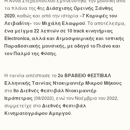
Η Άννα Στερεοπούλου εμπνεύστηκε την μουσική από
τα πλάνα της
4
ης
Διάσχισης Ορεινής Ξάνθης
2020
, καθώς και από την ιστορία «
7 Κορυφές του
Λειβαδίτη
» του
Μιχάλη Ελαφρού
. Το αποτέλεσμα,
ένα μείγμα 22 λεπτών σε 10
track
κινητήριας
Electronica
, αλλά και Ατμοσφαιρικής και τοπικής
Παραδοσιακής μουσικής, με οδηγό το Πιάνο και
τον Παλμό της Φύσης
.
Η ταινία απέσπασε το
2ο ΒΡΑΒΕΙΟ ΦΕΣΤΙΒΑΛ
Ελληνικής Ταινίας Ντοκιμαντέρ Μικρού Μήκους
στο
9ο Διεθνές Φεστιβάλ Ντοκιμαντέρ
Ιεράπετρας
(08/2022), ενώ τον Νοέμβριο του 2022,
συμμετείχε στο
Διεθνές Φεστιβάλ
Κινηματογράφου Αμοργού
.