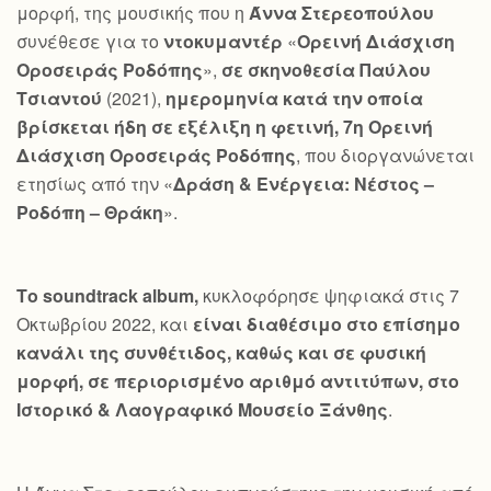
μορφή, της μουσικής που η
Άννα Στερεοπούλου
συνέθεσε για το
ντοκυμαντέρ
«
Ορεινή Διάσχιση
Οροσειράς Ροδόπης
»,
σε σκηνοθεσία Παύλου
Τσιαντού
(2021),
ημερομηνία κατά την οποία
βρίσκεται ήδη σε εξέλιξη η φετινή, 7η Ορεινή
Διάσχιση Οροσειράς Ροδόπης
, που διοργανώνεται
ετησίως από την «
Δράση & Ενέργεια: Νέστος –
Ροδόπη – Θράκη
».
Το
soundtrack
album
,
κυκλοφόρησε ψηφιακά στις 7
Οκτωβρίου 2022, και
είναι διαθέσιμο στο επίσημο
κανάλι της συνθέτιδος, καθώς και σε φυσική
μορφή, σε περιορισμένο αριθμό αντιτύπων, στο
Ιστορικό & Λαογραφικό Μουσείο Ξάνθης
.