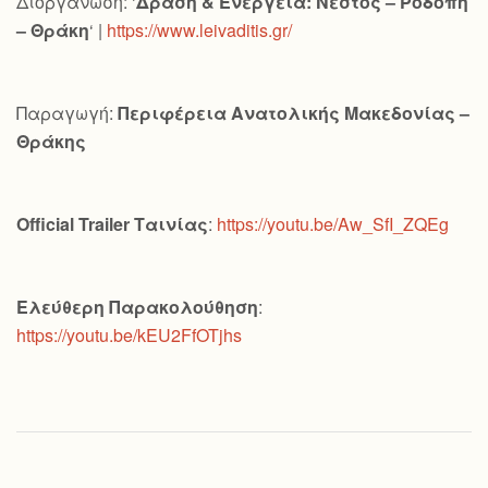
Διοργάνωση: ‘
Δράση & Ενέργεια: Νέστος – Ροδόπη
– Θράκη
‘ |
https://www.leivaditis.gr/
Παραγωγή:
Περιφέρεια Ανατολικής Μακεδονίας –
Θράκης
Official
Trailer
Ταινίας
:
https://youtu.be/Aw_SfI_ZQEg
Ελεύθερη Παρακολούθηση
:
https://youtu.be/kEU2FfOTjhs