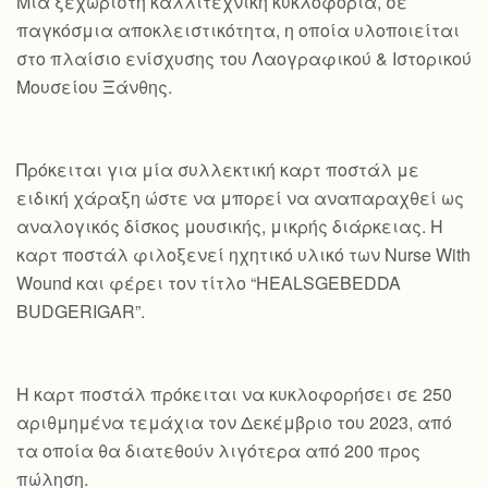
Mια ξεχωριστή καλλιτεχνική κυκλοφορία, σε
παγκόσμια αποκλειστικότητα, η οποία υλοποιείται
στο πλαίσιο ενίσχυσης του Λαογραφικού & Ιστορικού
Μουσείου Ξάνθης.
Πρόκειται για μία συλλεκτική καρτ ποστάλ με
ειδική χάραξη ώστε να μπορεί να αναπαραχθεί ως
αναλογικός δίσκος μουσικής, μικρής διάρκειας. Η
καρτ ποστάλ φιλοξενεί ηχητικό υλικό των Nurse With
Wound και φέρει τον τίτλο “HEALSGEBEDDA
BUDGERIGAR”.
Η καρτ ποστάλ πρόκειται να κυκλοφορήσει σε 250
αριθμημένα τεμάχια τον Δεκέμβριο του 2023, από
τα οποία θα διατεθούν λιγότερα από 200 προς
πώληση.