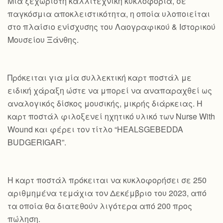
Mια ξεχωριστή καλλιτεχνική κυκλοφορία, σε
παγκόσμια αποκλειστικότητα, η οποία υλοποιείται
στο πλαίσιο ενίσχυσης του Λαογραφικού & Ιστορικού
Μουσείου Ξάνθης.
Πρόκειται για μία συλλεκτική καρτ ποστάλ με
ειδική χάραξη ώστε να μπορεί να αναπαραχθεί ως
αναλογικός δίσκος μουσικής, μικρής διάρκειας. Η
καρτ ποστάλ φιλοξενεί ηχητικό υλικό των Nurse With
Wound και φέρει τον τίτλο “HEALSGEBEDDA
BUDGERIGAR”.
Η καρτ ποστάλ πρόκειται να κυκλοφορήσει σε 250
αριθμημένα τεμάχια τον Δεκέμβριο του 2023, από
τα οποία θα διατεθούν λιγότερα από 200 προς
πώληση.