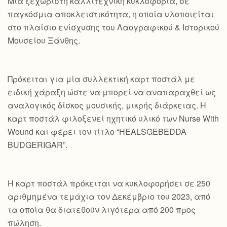
Mια ξεχωριστή καλλιτεχνική κυκλοφορία, σε
παγκόσμια αποκλειστικότητα, η οποία υλοποιείται
στο πλαίσιο ενίσχυσης του Λαογραφικού & Ιστορικού
Μουσείου Ξάνθης.
Πρόκειται για μία συλλεκτική καρτ ποστάλ με
ειδική χάραξη ώστε να μπορεί να αναπαραχθεί ως
αναλογικός δίσκος μουσικής, μικρής διάρκειας. Η
καρτ ποστάλ φιλοξενεί ηχητικό υλικό των Nurse With
Wound και φέρει τον τίτλο “HEALSGEBEDDA
BUDGERIGAR”.
Η καρτ ποστάλ πρόκειται να κυκλοφορήσει σε 250
αριθμημένα τεμάχια τον Δεκέμβριο του 2023, από
τα οποία θα διατεθούν λιγότερα από 200 προς
πώληση.