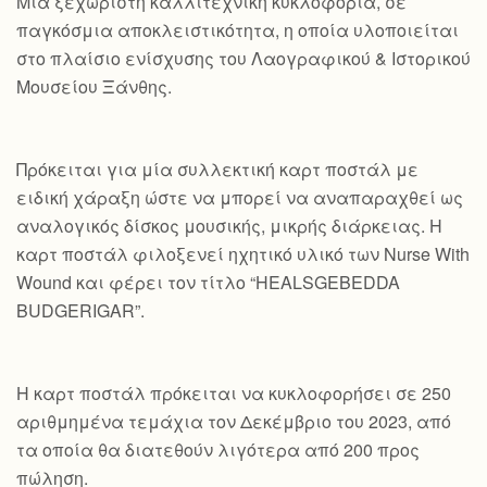
Mια ξεχωριστή καλλιτεχνική κυκλοφορία, σε
παγκόσμια αποκλειστικότητα, η οποία υλοποιείται
στο πλαίσιο ενίσχυσης του Λαογραφικού & Ιστορικού
Μουσείου Ξάνθης.
Πρόκειται για μία συλλεκτική καρτ ποστάλ με
ειδική χάραξη ώστε να μπορεί να αναπαραχθεί ως
αναλογικός δίσκος μουσικής, μικρής διάρκειας. Η
καρτ ποστάλ φιλοξενεί ηχητικό υλικό των Nurse With
Wound και φέρει τον τίτλο “HEALSGEBEDDA
BUDGERIGAR”.
Η καρτ ποστάλ πρόκειται να κυκλοφορήσει σε 250
αριθμημένα τεμάχια τον Δεκέμβριο του 2023, από
τα οποία θα διατεθούν λιγότερα από 200 προς
πώληση.