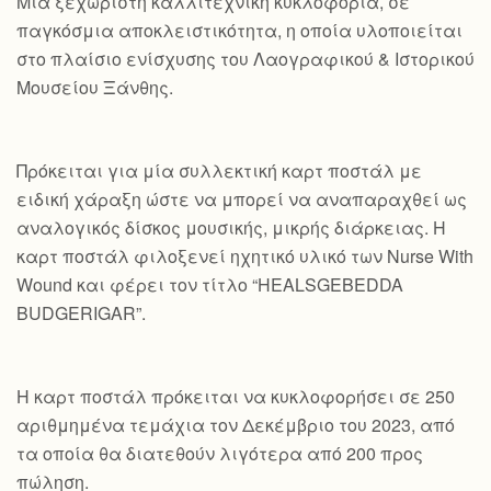
Mια ξεχωριστή καλλιτεχνική κυκλοφορία, σε
παγκόσμια αποκλειστικότητα, η οποία υλοποιείται
στο πλαίσιο ενίσχυσης του Λαογραφικού & Ιστορικού
Μουσείου Ξάνθης.
Πρόκειται για μία συλλεκτική καρτ ποστάλ με
ειδική χάραξη ώστε να μπορεί να αναπαραχθεί ως
αναλογικός δίσκος μουσικής, μικρής διάρκειας. Η
καρτ ποστάλ φιλοξενεί ηχητικό υλικό των Nurse With
Wound και φέρει τον τίτλο “HEALSGEBEDDA
BUDGERIGAR”.
Η καρτ ποστάλ πρόκειται να κυκλοφορήσει σε 250
αριθμημένα τεμάχια τον Δεκέμβριο του 2023, από
τα οποία θα διατεθούν λιγότερα από 200 προς
πώληση.