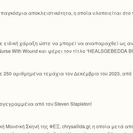
 παγκόσμια αποκλειστικότητα, η οποία υλοποιείται στο
ε ειδική χάραξη ώστε να μπορεί να αναπαραχθεί ως ανα
 Nurse With Wound και φέρει τον τίτλο “HEALSGEBEDDA 
ε 250 αριθμημένα τεμάχια τον Δεκέμβριο του 2023, από 
γεγραμμένα από τον Steven Stapleton!
ή Μουσική Σκηνή της ΦΕΞ, chrysallida.gr, η οποία μετά α