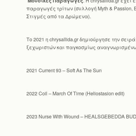
Μουσικές Παραγωγές
. Η chrysallida.gr έ
παραγωγές τρίτων (συλλογή Myth & Passion, 
Στιγμές από τα Δρώμενα).
Το 2021 η chrysallida.gr δημιούργησε την σε
ξεχωριστών και παγκοσμίως αναγνωρισμένω
2021 Current 93 – Soft As The Sun
2022 Coil – March Of Time (Heliostasion edit)
2023 Nurse With Wound – HEALSGEBEDDA B