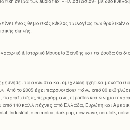
τική σειρά των audio flexi «Ηλιοστάσιον» με δύο κυκλοφο
είνει ένας θεματικός κύκλος τριλογίας των θρυλικών
υσικής σκηνής.
γραφικό & Ιστορικό Μουσείο Ξάνθης και τα έσοδα θα δια
εξερευνήσει τα άγνωστα και ομιχλώδη ηχητικά μονοπάτια
ν. Από το 2005 έχει παρουσιάσει πάνω από 80 εκδηλώσ
ς, παραστάσεις, περφόρμανς, dj parties και κινηματογ
 από 140 καλλιτέχνες από Ελλάδα, Ευρώπη και Αμερικ
industrial, electronica, dark pop, new wave, neo-folk, noise, c