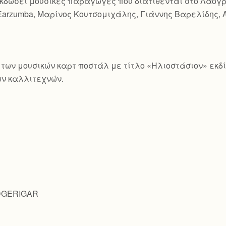
χει εκδώσει μουσικές παραγωγές που διατίθενται στο Λαο
Earzumba, Μαρίνος Κουτσομιχάλης, Γιάννης Βαρελίδης, 
ιρά των μουσικών καρτ ποστάλ με τίτλο «Ηλιοστάσιον» εκ
ν καλλιτεχνών.
UDGERIGAR