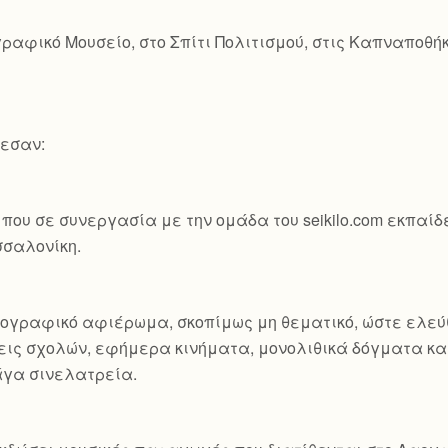
ραφικό Μουσείο, στο Σπίτι Πολιτισμού, στις Καπναποθή
λεσαν:
που σε συνεργασία με την ομάδα του seikilo.com εκπαί
σσαλονίκη.
τογραφικό αφιέρωμα, σκοπίμως μη θεματικό, ώστε ελεύ
ις σχολών, εφήμερα κινήματα, μονολιθικά δόγματα και
άγα σινελατρεία.