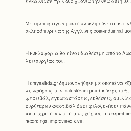
εγκαινίασε πριν δύο χρόνια την νέα αυτή θεμα
Με την παραγωγή αυτή ολοκληρώνεται και κλ
σκληρό πυρήνα της Αγγλικής post-industrial μο
Η κυκλοφορία θα είναι διαθέσιμη από το Λαο
λειτουργίας του.
Η chrysallida.gr δημιουργήθηκε με σκοπό να 
λεωφόρους των mainstream μουσικών ρευμάτω
φεστιβάλ, εγκαταστάσεις, εκθέσεις, ομιλίε
ευρύτερων φεστιβάλ έχει φιλοξενήσει πάνω
ιδιαιτεροτήτων από τους χώρους του experimental, 
recordings, improvised κλπ.