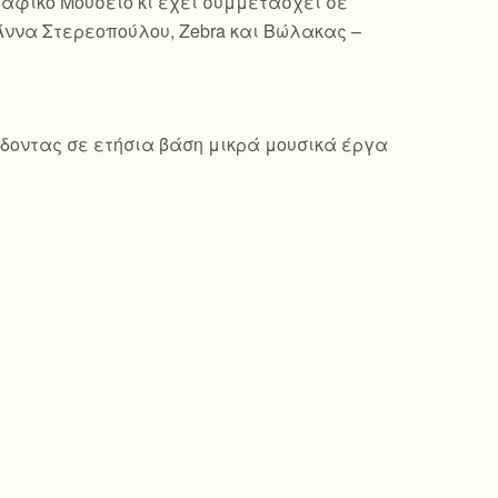
γραφικό Μουσείο κι έχει συμμετάσχει σε
Άννα Στερεοπούλου, Zebra και Βώλακας –
δίδοντας σε ετήσια βάση μικρά μουσικά έργα