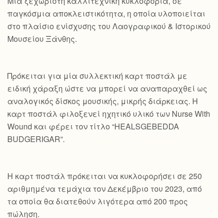
Mια ξεχωριστή καλλιτεχνική κυκλοφορία, σε
παγκόσμια αποκλειστικότητα, η οποία υλοποιείται
στο πλαίσιο ενίσχυσης του Λαογραφικού & Ιστορικού
Μουσείου Ξάνθης.
Πρόκειται για μία συλλεκτική καρτ ποστάλ με
ειδική χάραξη ώστε να μπορεί να αναπαραχθεί ως
αναλογικός δίσκος μουσικής, μικρής διάρκειας. Η
καρτ ποστάλ φιλοξενεί ηχητικό υλικό των Nurse With
Wound και φέρει τον τίτλο “HEALSGEBEDDA
BUDGERIGAR”.
Η καρτ ποστάλ πρόκειται να κυκλοφορήσει σε 250
αριθμημένα τεμάχια τον Δεκέμβριο του 2023, από
τα οποία θα διατεθούν λιγότερα από 200 προς
πώληση.