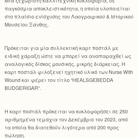
Mια ξεχωριστή καλλιτεχνική κυκλοφορία, σε
παγκόσμια αποκλειστικότητα, η οποία υλοποιείται
στο πλαίσιο ενίσχυσης του Λαογραφικού & Ιστορικού
Μουσείου Ξάνθης.
Πρόκειται για μία συλλεκτική καρτ ποστάλ με
ειδική χάραξη ώστε να μπορεί να αναπαραχθεί ως
αναλογικός δίσκος μουσικής, μικρής διάρκειας. Η
καρτ ποστάλ φιλοξενεί ηχητικό υλικό των Nurse With
Wound και φέρει τον τίτλο “HEALSGEBEDDA
BUDGERIGAR”.
Η καρτ ποστάλ πρόκειται να κυκλοφορήσει σε 250
αριθμημένα τεμάχια τον Δεκέμβριο του 2023, από
τα οποία θα διατεθούν λιγότερα από 200 προς
πώληση.