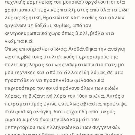
τεχνικής ερμηνείας του μουσικού οργάνου η οποία
χρησιμοποιεί τεχνικές παιξίματος από όλα τα είδη
λύρας: Kρητική, θρακιώτικη κλπ. καθώς και άλλων
οργάνων με δοξάρι, κυρίως, από τον
κεντροευρωπαϊκό χώρο όπως βιολί, βιόλα ντα
γκάμπα κ.ά.
Όπως επισημαίνει ο ίδιος: Αισθάνθηκα την ανάγκη
να υπερβώ τους στυλιστικούς περιορισμούς της
πολίτικης λύρας και να ενσωματώσω στο παίξιμό
μου τεχνικές και από τα άλλα είδη λύρας σε μια
προσπάθεια να προσεγγίσω φιλοσοφικά
περισσότερο τον κοινό πρόγονο όλων των ειδών
λύρας, τη βυζαντινή λύρα του 10ου αιώνα. Αυτός ο
πειραματισμός έγινε εντελώς αβίαστα, προέκυψε
σαν φυσική ανάγκη, διότι είχα ήδη από μικρός
αφομοιωμένο ένα μεγάλο κομμάτι του
ρεπερτορίου των ελληνικών και των συγγενικών
μουσικών παραδόσεων και ιδιαίτερα αυτών όπου