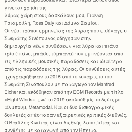
γίνεται χρήση της
λύρας χάρη στους δασκάλους μου, Γιάννη
Τσιαμούλη, Ross Daly και Δόμνα Σαμίου.
Οι νέοι τρόποι ερμηνείας της λύρας που εισήγαγε ο
Σωκράτης Σινόπουλος οδήγησαν στην
δημιουργία νέων συνθέσεων για λύρα και πιάνο
τρίο (πιάνο, μπάσο, τύμπανα) που εμπνέονται από
τις ελληνικές μουσικές παραδόσεις και ιδιαίτερα
από τις παραδόσεις της λύρας. Οι συνθέσεις αυτές
ηχογραφήθηκαν το 2015 από το κουαρτέτο του
Σωκράτη Σινόπουλου με παραγωγό τον Manfred
Eicher και εκδόθηκαν από την ECM Records με τίτλο
«Eight Winds», ενώ το 2019 ακολούθησε το δεύτερο
άλμπουμ, Metamodal. Και οι δύο δισκογραφικές
δουλειές απέσπασαν εξαιρετικές κριτικές διεθνώς.
Ο Βασίλης Κώστας είναι διεθνής λαουτίστας και
συνθέτης με καταγωγή από την Ήπειρο.