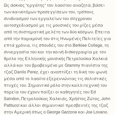
Ως άοκνος “εργάτης” του λαούτου αναζητά, βάσει
των καινοτόμων προσεγγίσεων του, τρόπους
συνδυασμού των εργαλείων του σύγχρονου
αυτοσχεδιασμού με τις μουσικές του ρίζες μέσα
από τη συστηματική μελέτη των δύο κόσμων. Έπειτα
από την παραμονή του στις Ηνωμένες Πολιτείες για
επτά χρόνια, τις σπουδές του στο Berklee College, τη
συνεργασία του και την κοινή δισκογραφία με τον
θρύλο της Ελληνικής μουσικής Πετρολούκα Χαλκιά
αλλά και τον βραβευμένο με Grammy πιανίστα της
τζαζ Danilo Perez, έχει αναπτύξει τη δική του φωνή
μέσα από το λαούτο εξερευνώντας τις σολιστικές
πτυχές του. Σημαντικό ρόλο στην καλλιτεχνική του
πορεία του έχουν παίξει οι καθηγητές του Ed
Saindon, Πετρολούκας Χαλκιάς, Χρήστος Ζώτος, John
Patitucci και άλλοι σημαντικοί πρεσβευτές της τζαζ
στην Αμερική όπως ο George Garzone και Joe Lovano.