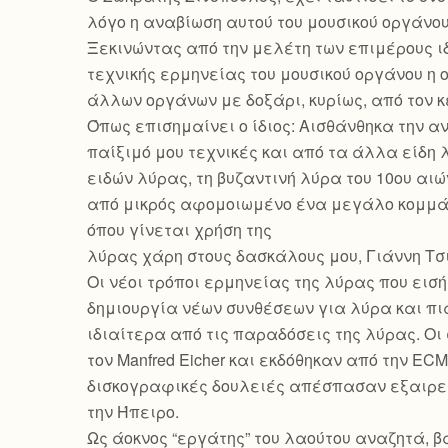
λόγο η αναβίωση αυτού του μουσικού οργάνου
Ξεκινώντας από την μελέτη των επιμέρους ι
τεχνικής ερμηνείας του μουσικού οργάνου η ο
άλλων οργάνων με δοξάρι, κυρίως, από τον κ
Όπως επισημαίνει ο ίδιος: Αισθάνθηκα την α
παίξιμό μου τεχνικές και από τα άλλα είδη
ειδών λύρας, τη βυζαντινή λύρα του 10ου αι
από μικρός αφομοιωμένο ένα μεγάλο κομμάτ
όπου γίνεται χρήση της
λύρας χάρη στους δασκάλους μου, Γιάννη Τσι
Οι νέοι τρόποι ερμηνείας της λύρας που ει
δημιουργία νέων συνθέσεων για λύρα και πιά
ιδιαίτερα από τις παραδόσεις της λύρας. Ο
τον Manfred Eicher και εκδόθηκαν από την ECM
δισκογραφικές δουλειές απέσπασαν εξαιρετι
την Ήπειρο.
Ως άοκνος “εργάτης” του λαούτου αναζητά, β