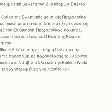
υστηματική μελέτη των δύο κόσμων. Έπειτα
ον θρύλο της Ελληνικής μουσικής Πετρολούκα
ή του φωνή μέσα από το λαούτο εξερευνώντας
τές του Ed Saindon, Πετρολούκας Χαλκιάς,
Garzone και Joe Lovano. Ο Βασίλης Κώστας
rs του
ditional Arts” από την επίσημη Πολιτεία της
για τις προσπάθειες παρουσίασης του λαούτου
estra στο Νάσβιλ αλλά και την Berklee World
ου ενορχηστρωμένες για λαούτο και