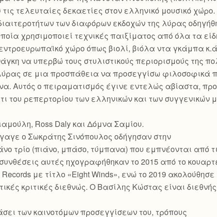
 τις τελευταίες δεκαετίες στον ελληνικό μουσικό χώρο.
διαιτεροτήτων των διαφόρων εκδοχών της λύρας οδηγήθ
ποία χρησιμοποιεί τεχνικές παιξίματος από όλα τα είδη
εντροευρωπαϊκό χώρο όπως βιολί, βιόλα ντα γκάμπα κ.ά
νάγκη να υπερβώ τους στυλιστικούς περιορισμούς της π
 λύρας σε μια προσπάθεια να προσεγγίσω φιλοσοφικά π
ώνα. Αυτός ο πειραματισμός έγινε εντελώς αβίαστα, προ
ι του ρεπερτορίου των ελληνικών και των συγγενικών 
αμούλη, Ross Daly και Δόμνα Σαμίου.
σήγαγε ο Σωκράτης Σινόπουλος οδήγησαν στην
νο τρίο (πιάνο, μπάσο, τύμπανα) που εμπνέονται από τ
ι συνθέσεις αυτές ηχογραφήθηκαν το 2015 από το κουαρ
 Records με τίτλο «Eight Winds», ενώ το 2019 ακολούθησε
κές κριτικές διεθνώς. Ο Βασίλης Κώστας είναι διεθνή
άσει των καινοτόμων προσεγγίσεων του, τρόπους