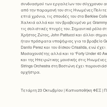
συνδυασμού των εργαλείων του σύγχρονου αυ
από την παραμονή του στις Ηνωμένες Πολιτε
επτά χρόνια, τις σπουδές του στο Berklee Co
Χαλκιά αλλά και τον βραβευμένο με Grammy π
τις σολιστικές πτυχές του. Σημαντικό ρόλο σ
Χρήστος Ζώτος, John Patitucci και άλλοι σημ
ήταν πρόσφατα υποψήφιος για το βραβείο Gr
Danilo Perez και του δίσκου Crisalida, ενώ έχει 
Μασαχουσέτης αλλά και το “Forty Under 40 Aw
και της Ηπειρώτικης μουσικής στις Ηνωμένες Π
Strings Orchestra στη Βοστώνη έχει παρουσι
ορχήστρα.
Τετάρτη 23 Οκτωβρίου | Καπναποθήκη ΦΕΞ | Πλ