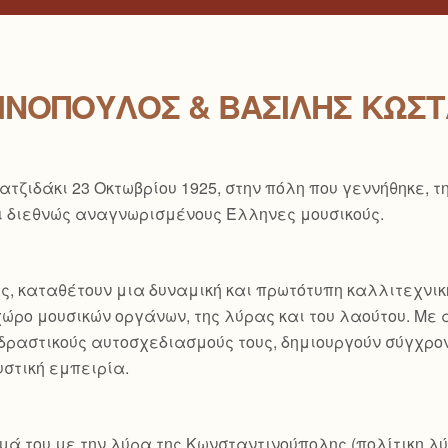
ΙΝΌΠΟΥΛΟΣ & ΒΑΣΊΛΗΣ ΚΏΣ
τζιδάκι 23 Οκτωβρίου 1925, στην πόλη που γεννήθηκε, τ
ι διεθνώς αναγνωρισμένους Έλληνες μουσικούς.
ς, καταθέτουν μια δυναμική και πρωτότυπη καλλιτεχνι
χώρο μουσικών οργάνων, της λύρας και του λαούτου. Με
αδραστικούς αυτοσχεδιασμούς τους, δημιουργούν σύγχρο
στική εμπειρία.
μά του με την λύρα της Κωνσταντινούπολης (πολίτικη λύ