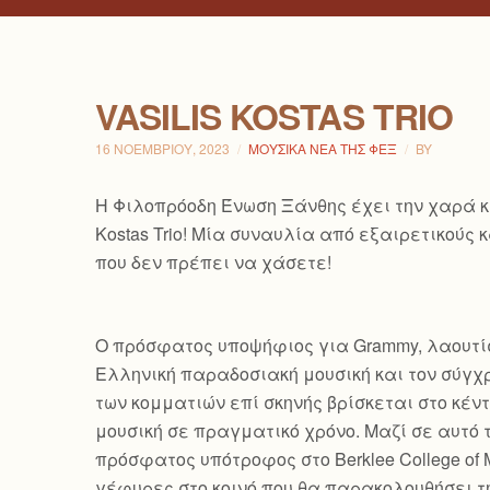
VASILIS KOSTAS TRIO
16 ΝΟΕΜΒΡΊΟΥ, 2023
ΜΟΥΣΙΚΆ ΝΈΑ ΤΗΣ ΦΕΞ
BY
H Φιλοπρόοδη Ένωση Ξάνθης έχει την χαρά κα
Kostas Trio! Μία συναυλία από εξαιρετικού
που δεν πρέπει να χάσετε!
Ο πρόσφατος υποψήφιος για Grammy, λαουτίστ
Ελληνική παραδοσιακή μουσική και τον
σύγχρ
των κομματιών επί σκηνής βρίσκεται στο κέ
μουσική σε πραγματικό χρόνο. Μαζί σε αυτό 
πρόσφατος υπότροφος στο Berklee College of
γέφυρες στο κοινό που θα παρακολουθήσει τ