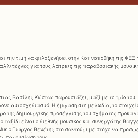
ι την τιμή να φιλοξενήσει στην Καπναποθήκη της ΦΕΞ το 
ς καλλιτέχνες για τους λάτρεις της παραδοσιακής μουσ
ας Βασίλης Κώστας παρουσιάζει, μαζί με το τρίο του, 
ονο αυτοσχεδιασμό. Η έμφαση στη μελωδία, το στοιχείο
ντρο της δημιουργικής προσέγγισης του σχήματος προκαλ
το ταξίδι είναι ο διεθνής μουσικός και συνεργάτης Βαγ
 Music Γιώργος Βενέτης στο σαντούρι με στόχο να προσφ
ην παρουσίαση τους.